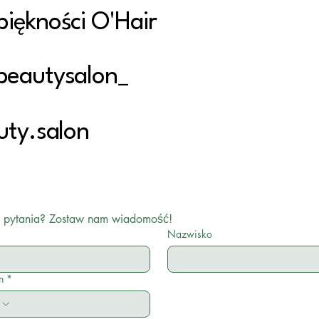
piękności O'Hair
beautysalon_
uty.salon
 pytania? Zostaw nam wiadomość!
*
Nazwisko
n
*