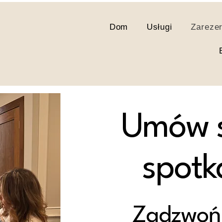
Dom
Usługi
Zarezer
Umów s
spotk
Zadzwoń 