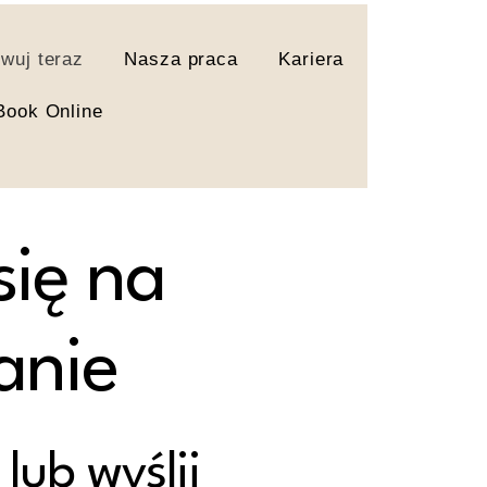
wuj teraz
Nasza praca
Kariera
Book Online
ię na
anie
lub wyślij