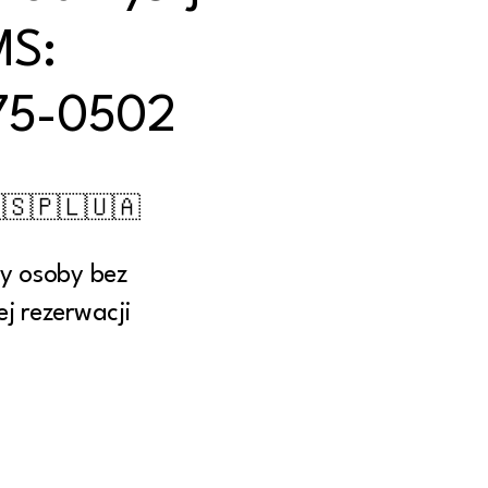
MS:
275-0502
🇸🇵🇱🇺🇦
y osoby bez
ej rezerwacji